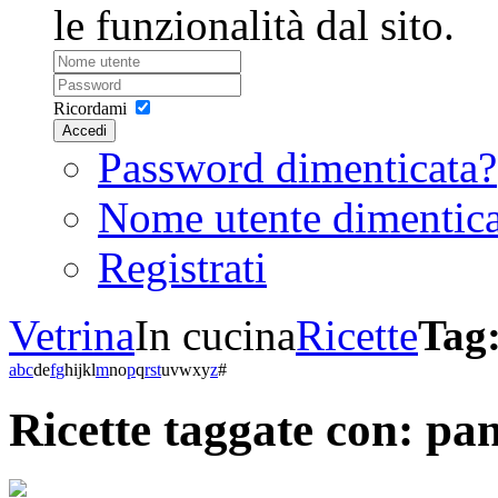
le funzionalità dal sito.
Ricordami
Accedi
Password dimenticata?
Nome utente dimentic
Registrati
Vetrina
In cucina
Ricette
Tag
a
b
c
d
e
f
g
h
i
j
k
l
m
n
o
p
q
r
s
t
u
v
w
x
y
z
#
Ricette taggate con: pa