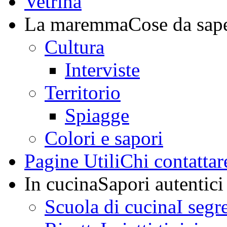
Vetrina
La maremma
Cose da sap
Cultura
Interviste
Territorio
Spiagge
Colori e sapori
Pagine Utili
Chi contattar
In cucina
Sapori autentici
Scuola di cucina
I segr