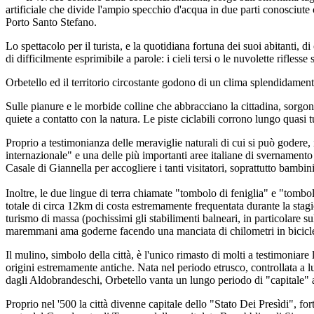
artificiale che divide l'ampio specchio d'acqua in due parti conosciute
Porto Santo Stefano.
Lo spettacolo per il turista, e la quotidiana fortuna dei suoi abitanti, 
di difficilmente esprimibile a parole: i cieli tersi o le nuvolette rifle
Orbetello ed il territorio circostante godono di un clima splendidament
Sulle pianure e le morbide colline che abbracciano la cittadina, sorgon
quiete a contatto con la natura. Le piste ciclabili corrono lungo quasi
Proprio a testimonianza delle meraviglie naturali di cui si può godere
internazionale" e una delle più importanti aree italiane di svernamento
Casale di Giannella per accogliere i tanti visitatori, soprattutto bambin
Inoltre, le due lingue di terra chiamate "tombolo di feniglia" e "tombo
totale di circa 12km di costa estremamente frequentata durante la stagione
turismo di massa (pochissimi gli stabilimenti balneari, in particolare su
maremmani ama goderne facendo una manciata di chilometri in bicicl
Il mulino, simbolo della città, è l'unico rimasto di molti a testimoniare
origini estremamente antiche. Nata nel periodo etrusco, controllata a 
dagli Aldobrandeschi, Orbetello vanta un lungo periodo di "capitale" an
Proprio nel '500 la città divenne capitale dello "Stato Dei Presìdi", fo