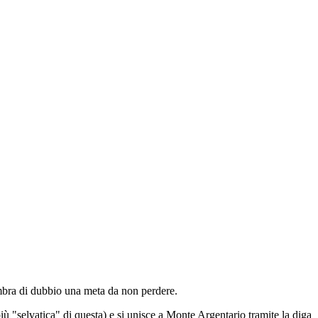
ombra di dubbio una meta da non perdere.
"selvatica" di questa) e si unisce a Monte Argentario tramite la diga