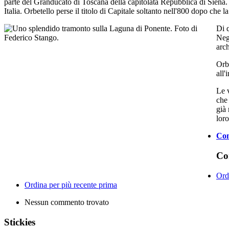
parte del Granducato di Toscana della capitolata Repubblica di Siena. L
Italia. Orbetello perse il titolo di Capitale soltanto nell'800 dopo che
Di q
Negh
arch
Orbe
all'
Le v
che 
già 
loro
Co
Co
Ord
Ordina per più recente prima
Nessun commento trovato
Stickies