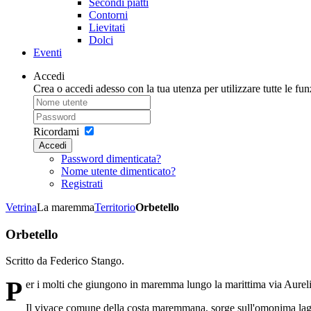
Secondi piatti
Contorni
Lievitati
Dolci
Eventi
Accedi
Crea o accedi adesso con la tua utenza per utilizzare tutte le funz
Ricordami
Accedi
Password dimenticata?
Nome utente dimenticato?
Registrati
Vetrina
La maremma
Territorio
Orbetello
Orbetello
Scritto da Federico Stango.
P
er i molti che giungono in maremma lungo la marittima via Aurelia
Il vivace comune della costa maremmana, sorge sull'omonima lagu