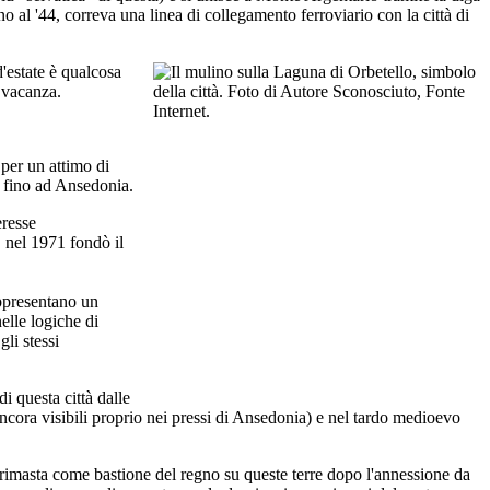
 al '44, correva una linea di collegamento ferroviario con la città di
d'estate è qualcosa
a vacanza.
 per un attimo di
e fino ad Ansedonia.
eresse
, nel 1971 fondò il
appresentano un
nelle logiche di
gli stessi
i questa città dalle
ncora visibili proprio nei pressi di Ansedonia) e nel tardo medioevo
 e rimasta come bastione del regno su queste terre dopo l'annessione da