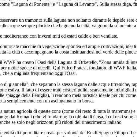
 come "Laguna di Ponente" e "Laguna di Levante". Sulla stessa diga, fino
di osservare un tramonto sulla laguna non soltanto durante le tiepide sere 
sse sulle acque sempre placide che bagnano la città, valgono da sé un'inter
e mediterraneo con inverni miti ed estati calde e ben ventilate.
o intricate macchie di vegetazione spontea ed ampie coltivazioni, ideali
 tutta la città e accompagnano la costa insinuandosi nel verde delle pinet
, il WWF ha creato l'Oasi della Laguna di Orbetello, "Zona umida di int
 per molte specie di uccelli. Qui Fulco Pratesi, fondatore di WWF Italia
i, che a migliaia frequentano oggi l'Oasi.
lo di giannella", che separano la stessa laguna dalle acque tirreniche, r
 estiva. Il fatto di essere tratti costieri puliti, scarsamente imbrigliati 
lle spiagge della Feniglia), li rendono meta turistica ideale per chi come 
etta semplicemente con un asciugamano in borsa.
 la natura agricola di queste zone (come del resto di tutta la maremma) e d
lungo dai Romani (che vi fondarono la colonia di Cosa, i cui resti sono a
che se solo negli orizzonti più ridotti del rinascimento italiano.
rte entità di tipo militare creata per volontà del Re di Spagna Filippo II