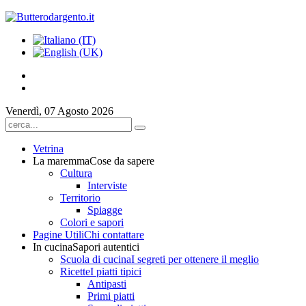
Venerdì, 07 Agosto 2026
Vetrina
La maremma
Cose da sapere
Cultura
Interviste
Territorio
Spiagge
Colori e sapori
Pagine Utili
Chi contattare
In cucina
Sapori autentici
Scuola di cucina
I segreti per ottenere il meglio
Ricette
I piatti tipici
Antipasti
Primi piatti