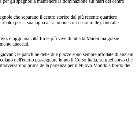
ca per gli spagnoli a mantenere la dominazione sui mari del centro
.
agnole che separano il centro storico dal più recente quartiere
ribaldi per la sua tappa a Talamone con i suoi mille), fino alle
tivo, è oggi una città fra le più vive di tutta la Maremma grazie
mente attaccati.
i giovani; le panchine delle due piazze sono sempre affollate di anziani
colano nell'eterno passeggiare lungo il Corso Italia, su quel corso che
lte attraversarono prima della partenza per il Nuovo Mondo a bordo dei