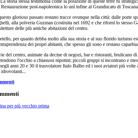
a storia stessa testimonia come la posizione di queste terre fu strategi
 la Restaurazione post-napoleonica lo unì infine al Granducato di Toscana
uesto glorioso passato restano tracce ovunque nella città: dalle porte sp
elli, alla polveria Guzman (costruita nel 1692 e che rifornì lo stesso Ga
itetture delle più antiche abitazioni del centro.
tello, per quanto debba molto alla sua storia e al suo florido turismo es
intraprendenza dei propri abitanti, che spesso gli sono e restano caparbia
ie del centro, animate da decine di negozi, bar e ristoranti, brulicano d
tendono l'occhio a chiassosi nipotini; piccoli gruppi si incontrano e mes
negli anni 20 e 30 il trasvolatore Italo Balbo ed i suoi aviatori più vo
 idrovolanti...
mmenti
mmenti
ina per più vecchio prima