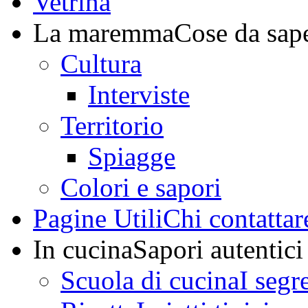
Vetrina
La maremma
Cose da sap
Cultura
Interviste
Territorio
Spiagge
Colori e sapori
Pagine Utili
Chi contattar
In cucina
Sapori autentici
Scuola di cucina
I segr