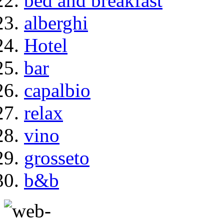
bed and breakfast
alberghi
Hotel
bar
capalbio
relax
vino
grosseto
b&b