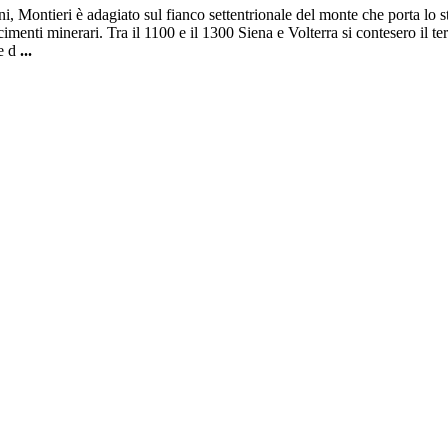
gni, Montieri è adagiato sul fianco settentrionale del monte che porta l
cimenti minerari. Tra il 1100 e il 1300 Siena e Volterra si contesero il ter
le d
...