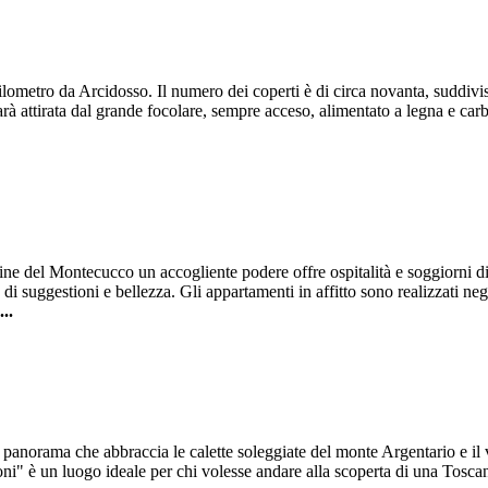
hilometro da Arcidosso. Il numero dei coperti è di circa novanta, suddivi
e sarà attirata dal grande focolare, sempre acceso, alimentato a legna e c
ine del Montecucco un accogliente podere offre ospitalità e soggiorni di
di suggestioni e bellezza. Gli appartamenti in affitto sono realizzati negl
...
panorama che abbraccia le calette soleggiate del monte Argentario e il 
ntoni" è un luogo ideale per chi volesse andare alla scoperta di una Tosca