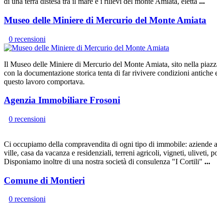
di una terra distesa tra il mare e i rilievi del monte Amiata, eletta
...
Museo delle Miniere di Mercurio del Monte Amiata
0 recensioni
Il Museo delle Miniere di Mercurio del Monte Amiata, sito nella piazza G
con la documentazione storica tenta di far rivivere condizioni antiche e
questo lavoro comportava.
Agenzia Immobiliare Frosoni
0 recensioni
Ci occupiamo della compravendita di ogni tipo di immobile: aziende agric
ville, casa da vacanza e residenziali, terreni agricoli, vigneti, ulivet
Disponiamo inoltre di una nostra società di consulenza "I Cortili"
...
Comune di Montieri
0 recensioni