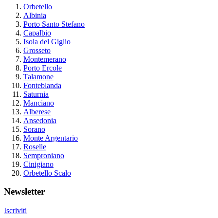
Orbetello
Albinia
Porto Santo Stefano
Capalbio
Isola del Giglio
Grosseto
Montemerano
Porto Ercole
Talamone
Fonteblanda
Saturnia
Manciano
Alberese
Ansedonia
Sorano
Monte Argentario
Roselle
Semproniano
Cinigiano
Orbetello Scalo
Newsletter
Iscriviti