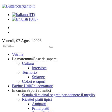
Venerdì, 07 Agosto 2026
Vetrina
La maremma
Cose da sapere
Cultura
Interviste
Territorio
Spiagge
Colori e sapori
Pagine Utili
Chi contattare
In cucina
Sapori autentici
Scuola di cucina
I segreti per ottenere il meglio
Ricette
I piatti tipici
Antipasti
Primi piatti