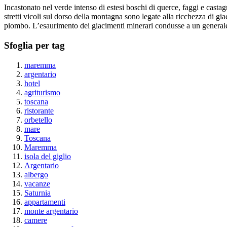
Incastonato nel verde intenso di estesi boschi di querce, faggi e casta
stretti vicoli sul dorso della montagna sono legate alla ricchezza di gia
piombo. L’esaurimento dei giacimenti minerari condusse a un genera
Sfoglia per tag
maremma
argentario
hotel
agriturismo
toscana
ristorante
orbetello
mare
Toscana
Maremma
isola del giglio
Argentario
albergo
vacanze
Saturnia
appartamenti
monte argentario
camere