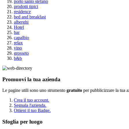
porto santo stefano
prodotti tipici
residence
bed and breakfast
alberghi
Hotel
bar
capalbio
relax
vino
grosseto
b&b
Promuovi la tua azienda
Le pagine utili sono uno strumento
gratuito
per pubblicizzare la tua 
Crea il tuo account.
Segnala l'azienda.
Ottieni il tuo Badge.
Sfoglia per luogo