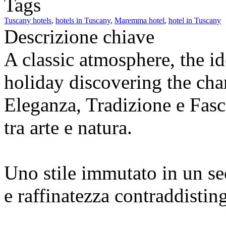
Tags
Tuscany hotels
,
hotels in Tuscany
,
Maremma hotel
,
hotel in Tuscany
Descrizione chiave
A classic atmosphere, the id
holiday discovering the cha
Eleganza, Tradizione e Fas
tra arte e natura.
Uno stile immutato in un se
e raffinatezza contraddistin