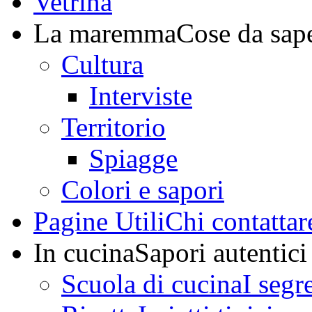
Vetrina
La maremma
Cose da sap
Cultura
Interviste
Territorio
Spiagge
Colori e sapori
Pagine Utili
Chi contattar
In cucina
Sapori autentici
Scuola di cucina
I segr