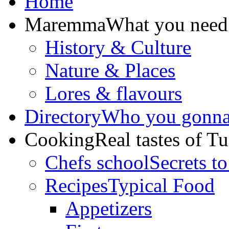
Home
Maremma
What you need
History & Culture
Nature & Places
Lores & flavours
Directory
Who you gonna 
Cooking
Real tastes of T
Chefs school
Secrets to
Recipes
Typical Food
Appetizers