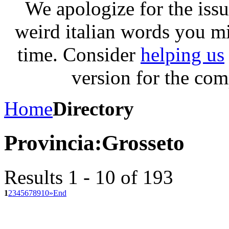
We apologize for the issu
weird italian words you m
time. Consider
helping us
version for the com
Home
Directory
Provincia:
Grosseto
Results 1 - 10 of 193
1
2
3
4
5
6
7
8
9
10
»
End