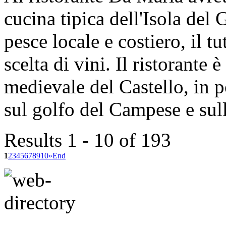
cucina tipica dell'Isola del G
pesce locale e costiero, il 
scelta di vini. Il ristorante 
medievale del Castello, in 
sul golfo del Campese e sulle
Results 1 - 10 of 193
1
2
3
4
5
6
7
8
9
10
»
End