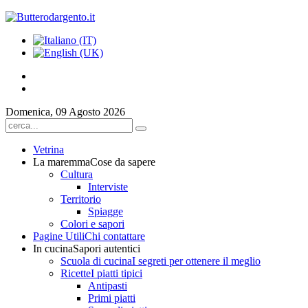
Domenica, 09 Agosto 2026
Vetrina
La maremma
Cose da sapere
Cultura
Interviste
Territorio
Spiagge
Colori e sapori
Pagine Utili
Chi contattare
In cucina
Sapori autentici
Scuola di cucina
I segreti per ottenere il meglio
Ricette
I piatti tipici
Antipasti
Primi piatti