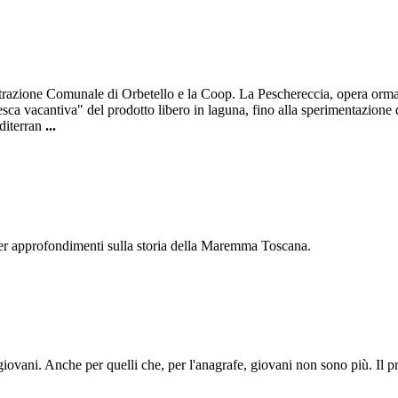
trazione Comunale di Orbetello e la Coop. La Peschereccia, opera ormai d
pesca vacantiva" del prodotto libero in laguna, fino alla sperimentazion
editerran
...
 per approfondimenti sulla storia della Maremma Toscana.
 giovani. Anche per quelli che, per l'anagrafe, giovani non sono più. Il p