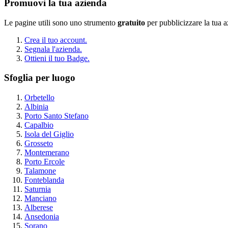
Promuovi la tua azienda
Le pagine utili sono uno strumento
gratuito
per pubblicizzare la tua 
Crea il tuo account.
Segnala l'azienda.
Ottieni il tuo Badge.
Sfoglia per luogo
Orbetello
Albinia
Porto Santo Stefano
Capalbio
Isola del Giglio
Grosseto
Montemerano
Porto Ercole
Talamone
Fonteblanda
Saturnia
Manciano
Alberese
Ansedonia
Sorano