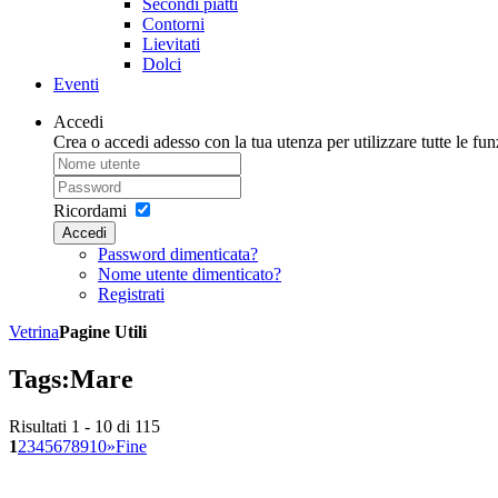
Secondi piatti
Contorni
Lievitati
Dolci
Eventi
Accedi
Crea o accedi adesso con la tua utenza per utilizzare tutte le funz
Ricordami
Accedi
Password dimenticata?
Nome utente dimenticato?
Registrati
Vetrina
Pagine Utili
Tags:
Mare
Risultati 1 - 10 di 115
1
2
3
4
5
6
7
8
9
10
»
Fine