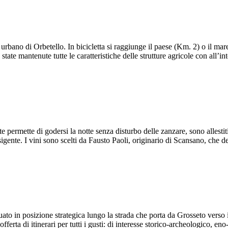
bano di Orbetello. In bicicletta si raggiunge il paese (Km. 2) o il mare 
state mantenute tutte le caratteristiche delle strutture agricole con all’i
ate permette di godersi la notte senza disturbo delle zanzare, sono allesti
esigente. I vini sono scelti da Fausto Paoli, originario di Scansano, che d
uato in posizione strategica lungo la strada che porta da Grosseto verso
offerta di itinerari per tutti i gusti: di interesse storico-archeologico, e