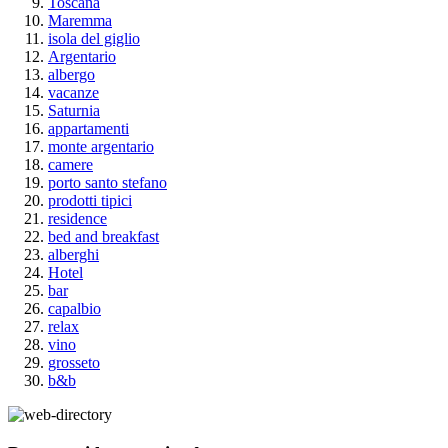
Toscana
Maremma
isola del giglio
Argentario
albergo
vacanze
Saturnia
appartamenti
monte argentario
camere
porto santo stefano
prodotti tipici
residence
bed and breakfast
alberghi
Hotel
bar
capalbio
relax
vino
grosseto
b&b