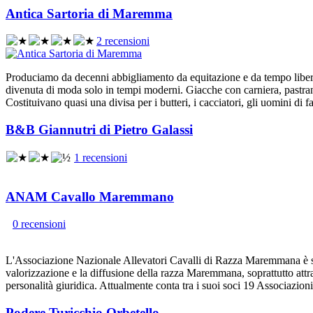
Antica Sartoria di Maremma
2 recensioni
Produciamo da decenni abbigliamento da equitazione e da tempo libero s
divenuta di moda solo in tempi moderni. Giacche con carniera, pastrani
Costituivano quasi una divisa per i butteri, i cacciatori, gli uomini di f
B&B Giannutri di Pietro Galassi
1 recensioni
ANAM Cavallo Maremmano
0 recensioni
L'Associazione Nazionale Allevatori Cavalli di Razza Maremmana è sta
valorizzazione e la diffusione della razza Maremmana, soprattutto att
personalità giuridica. Attualmente conta tra i suoi soci 19 Associazion
Podere Turicchio Orbetello