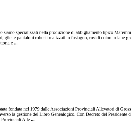
iamo specializzati nella produzione di abbigliamento tipico Maremmano. L
, gilet e pantaloni robusti realizzati in fustagno, ruvidi cotoni o lan
attoria e
...
ta fondata nel 1979 dalle Associazioni Provinciali Allevatori di Gross
raverso la gestione del Libro Genealogico. Con Decreto del Presidente d
i Provinciali Alle
...