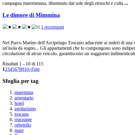
campagna maremmana, illuminato dal sole degli etruschi e culla
...
Le dimore di Mimmina
1 recensioni
Nel Parco Marino dell'Arcipelago Toscano adiacente ai ruderi di una 
un'isola da sogno... Gli appartamenti che lo compongono sono indipend
circolazione di alcun veicolo, garantiscono un soggiorno indimenticabi
Risultati 1 - 10 di 115
1
2
3
4
5
6
7
8
9
10
»
Fine
Sfoglia per tag
maremma
argentario
hotel
agriturismo
toscana
ristorante
orbetello
mare