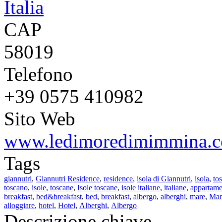
Italia
CAP
58019
Telefono
+39 0575 410982
Sito Web
www.ledimoredimimmina.
Tags
giannutri
,
Giannutri Residence
,
residence
,
isola di Giannutri
,
isola
,
to
toscano
,
isole
,
toscane
,
Isole toscane
,
isole italiane
,
italiane
,
appartame
breakfast
,
bed&breakfast
,
bed
,
breakfast
,
albergo
,
alberghi
,
mare
,
Mar
alloggiare
,
hotel
,
Hotel
,
Alberghi
,
Albergo
Descrizione chiave