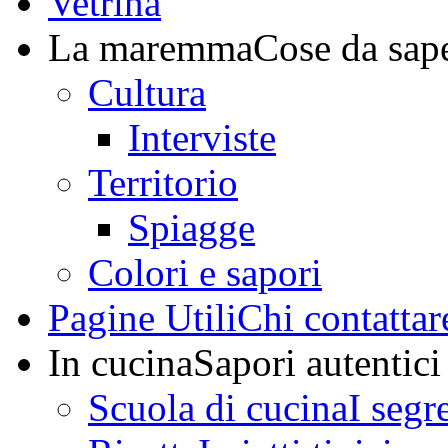
Vetrina
La maremma
Cose da sap
Cultura
Interviste
Territorio
Spiagge
Colori e sapori
Pagine Utili
Chi contattar
In cucina
Sapori autentici
Scuola di cucina
I segr