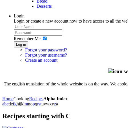
Bread
Desserts
Login
Login or create a new account now to have access to all the we
Remember Me
Log in
Forgot your password?
Forgot your username?
Create an account
The english translation of the whole website is on the way. We apolog
Home
Cooking
Recipes
Alpha Index
a
b
c
d
e
f
g
h
i
j
k
l
m
n
o
p
q
r
s
t
u
v
w
x
y
z
#
Recipes starting with C