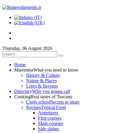
Thursday, 06 August 2026
Home
Maremma
What you need to know
History & Culture
Nature & Places
Lores & flavours
Directory
Who you gonna call
Cooking
Real tastes of Tuscany
Chefs school
Secrets to share
Recipes
Typical Food
Appetizers
First courses
Main-courses
Side dishes