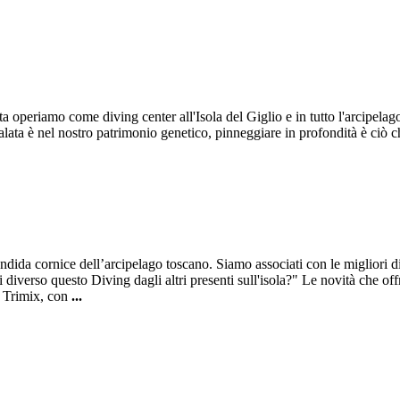
 operiamo come diving center all'Isola del Giglio e in tutto l'arcipelag
salata è nel nostro patrimonio genetico, pinneggiare in profondità è ciò 
a splendida cornice dell’arcipelago toscano. Siamo associati con le mi
rso questo Diving dagli altri presenti sull'isola?" Le novità che off
e Trimix, con
...