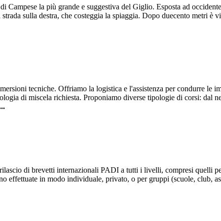
baia di Campese la più grande e suggestiva del Giglio. Esposta ad occiden
rada sulla destra, che costeggia la spiaggia. Dopo duecento metri è visibi
 immersioni tecniche. Offriamo la logistica e l'assistenza per condurre 
 tipologia di miscela richiesta. Proponiamo diverse tipologie di corsi: da
...
lascio di brevetti internazionali PADI a tutti i livelli, compresi quelli p
no effettuate in modo individuale, privato, o per gruppi (scuole, club, a