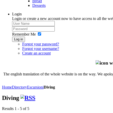
Bread
Desserts
Login
Login or create a new account now to have access to all the we
Remember Me
Log in
Forgot your password?
Forgot your username?
Create an account
The english translation of the whole website is on the way. We apolog
Home
Directory
Escursioni
Diving
Diving
Results 1 - 5 of 5