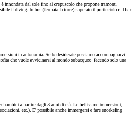
te è innondata dal sole fino al crepuscolo che propone tramonti
le il diving. In bus (fermata la torre) superato il porticciolo e il bar
le immersioni in autonomia. Se lo desiderate possiamo accompagnarvi
l neofita che vuole avvicinarsi al mondo subacqueo, facendo solo una
er bambini a partire dagli 8 anni di età. Le bellissime immersioni,
ssociazioni, etc.). E' possibile anche immergersi e fare snorkeling