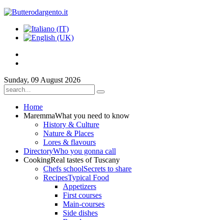
Sunday, 09 August 2026
Home
Maremma
What you need to know
History & Culture
Nature & Places
Lores & flavours
Directory
Who you gonna call
Cooking
Real tastes of Tuscany
Chefs school
Secrets to share
Recipes
Typical Food
Appetizers
First courses
Main-courses
Side dishes