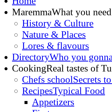
Home
Maremma
What you need
History & Culture
Nature & Places
Lores & flavours
Directory
Who you gonna 
Cooking
Real tastes of T
Chefs school
Secrets to
Recipes
Typical Food
Appetizers