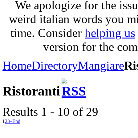
We apologize for the issu
weird italian words you m
time. Consider
helping us
version for the com
Home
Directory
Mangiare
Ri
Ristoranti
Results 1 - 10 of 29
1
2
3
»
End