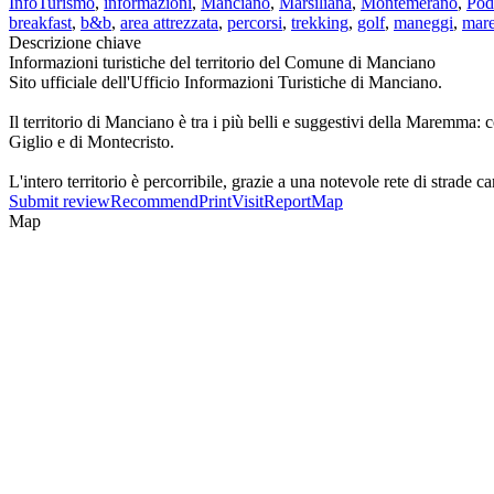
InfoTurismo
,
informazioni
,
Manciano
,
Marsiliana
,
Montemerano
,
Pod
breakfast
,
b&b
,
area attrezzata
,
percorsi
,
trekking
,
golf
,
maneggi
,
mar
Descrizione chiave
Informazioni turistiche del territorio del Comune di Manciano
Sito ufficiale dell'Ufficio Informazioni Turistiche di Manciano.
Il territorio di Manciano è tra i più belli e suggestivi della Maremma: c
Giglio e di Montecristo.
L'intero territorio è percorribile, grazie a una notevole rete di strade 
Submit review
Recommend
Print
Visit
Report
Map
Map