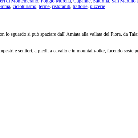
eri di Montemerano
,
Poggio Murella
,
Capanne
,
Saturnia
,
San Martino s
emma
,
cicloturismo
,
terme
,
ristoraniti
,
trattorie
,
pizzerie
on lo sguardo si può spaziare dall' Amiata alla vallata del Fiora, da Tala
campestri e sentieri, a piedi, a cavallo e in mountain-bike, facendo soste 