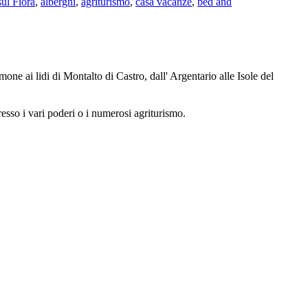
ul Fiora
,
alberghi
,
agriturismo
,
casa vacanze
,
bed and
mone ai lidi di Montalto di Castro, dall' Argentario alle Isole del
presso i vari poderi o i numerosi agriturismo.