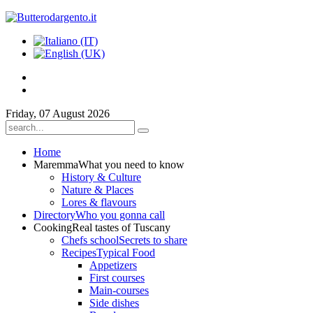
Friday, 07 August 2026
Home
Maremma
What you need to know
History & Culture
Nature & Places
Lores & flavours
Directory
Who you gonna call
Cooking
Real tastes of Tuscany
Chefs school
Secrets to share
Recipes
Typical Food
Appetizers
First courses
Main-courses
Side dishes