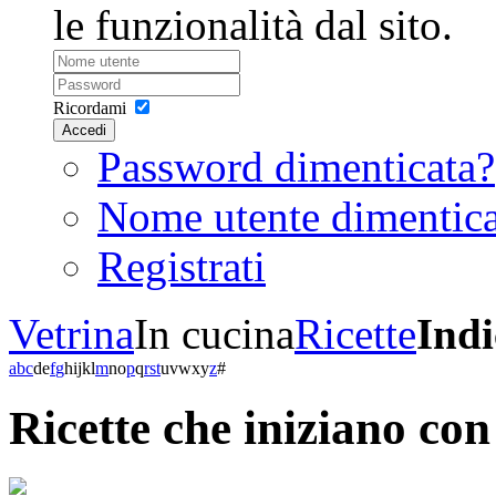
le funzionalità dal sito.
Ricordami
Accedi
Password dimenticata?
Nome utente dimentic
Registrati
Vetrina
In cucina
Ricette
Indi
a
b
c
d
e
f
g
h
i
j
k
l
m
n
o
p
q
r
s
t
u
v
w
x
y
z
#
Ricette che iniziano co