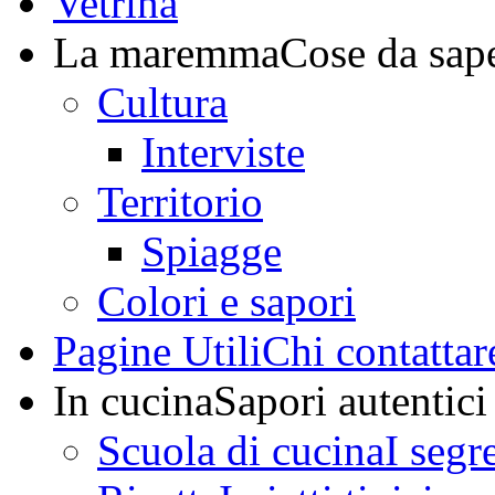
Vetrina
La maremma
Cose da sap
Cultura
Interviste
Territorio
Spiagge
Colori e sapori
Pagine Utili
Chi contattar
In cucina
Sapori autentici
Scuola di cucina
I segr